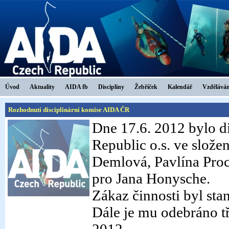
Úvod
Aktuality
AIDA fb
Disciplíny
Žebříček
Kalendář
Vzděláván
Rozhodnutí disciplinární komise AIDA ČR
Dne 17.6. 2012 bylo d
Republic o.s. ve slože
Demlová, Pavlína Proc
pro Jana Honysche.
Zákaz činnosti byl st
Dále je mu odebráno t