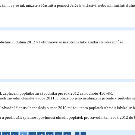
vání. I vy se tak můžete zúčastnit a pomoci Jarče k vítězství, nebo minimálně sluš
běhne 7. dubna 2012 v Pelhřimově se uskuteční také krátká členská schůze.
 k zaplacení poplatku za závodníka pro rok 2012 za hodnotu 450,-Kč.
 měli závodní členství v roce 2011, protože po jeho neuhrazení je bude v průběhu s
ení závodní členství naposledy v roce 2010 můžou tento poplatek uhradit kdykoliv
 a prodloužit splatnost povinnost uhradit poplatek pro závodníka na rok 2012 do 