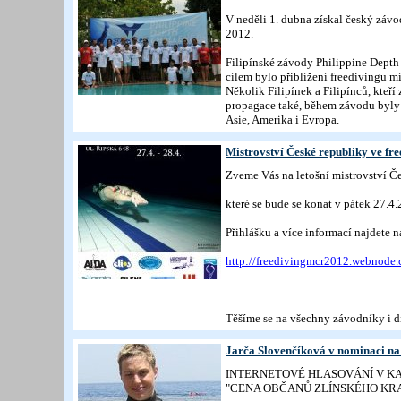
V neděli 1. dubna získal český záv
2012.
Filipínské závody Philippine Depth 
cílem bylo přiblížení freedivingu m
Několik Filipínek a Filipínců, kteří
propagace také, během závodu byly p
Asie, Amerika i Evropa.
Mistrovství České republiky ve fr
Zveme Vás na letošní mistrovství Če
které se bude se konat v pátek 27.4
Přihlášku a více informací najdete
http://freedivingmcr2012.webnode.
Těšíme se na všechny závodníky i d
Jarča Slovenčíková v nominaci na
INTERNETOVÉ HLASOVÁNÍ V KA
"CENA OBČANŮ ZLÍNSKÉHO KRA