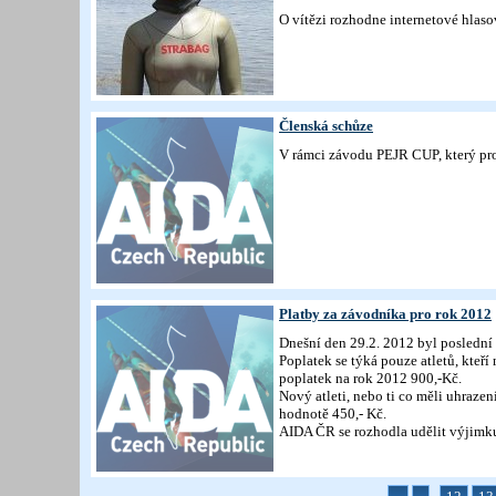
O vítězi rozhodne internetové hlaso
Členská schůze
V rámci závodu PEJR CUP, který pro
Platby za závodníka pro rok 2012
Dnešní den 29.2. 2012 byl poslední
Poplatek se týká pouze atletů, kteří
poplatek na rok 2012 900,-Kč.
Nový atleti, nebo ti co měli uhraz
hodnotě 450,- Kč.
AIDA ČR se rozhodla udělit výjimku