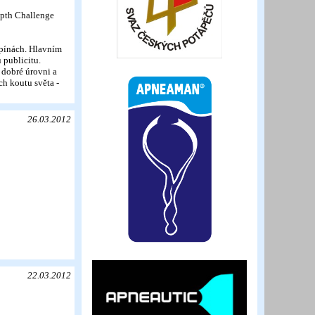
epth Challenge
ipínách. Hlavním
 publicitu.
i dobré úrovni a
h koutu světa -
26.03.2012
22.03.2012