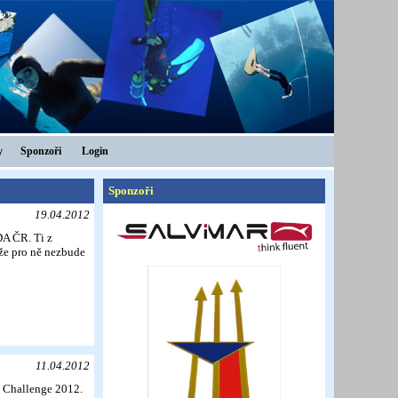
y
Sponzoři
Login
Sponzoři
19.04.2012
DA ČR. Ti z
 že pro ně nezbude
11.04.2012
h Challenge 2012.