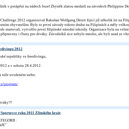
odník v potápění na nádech Jozef Zbyněk zlatou medaili na závodech Philippine D
Challenge 2012 organizoval Rakušan Wolfgang Detert žijící již několik let na Fil
ístním obyvatelům. Byly to první závody tohoto druhu na Filipínách a měly velkou
 zde startovali, vytvořilo první filipínské národní rekordy. Organizace byla na velm
řipraveny i čluny pro diváky. Závodníků sice nebylo mnoho, ale byli snad ze všec
eedivingu 2012
ské republiky ve freedivingu,
.2012 a v sobotu 28.4.2012.
 na níže uvedeném webu:
cz/program/
iváky!!!
 Sportovce roku 2011 Zlínského kraje
TEGORII :
JE"