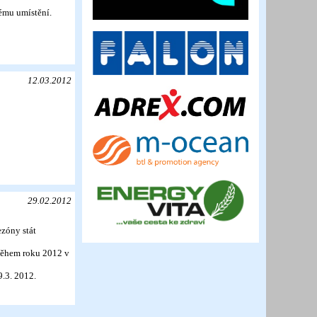
nému umístění.
12.03.2012
29.02.2012
ezóny stát
 během roku 2012 v
9.3. 2012.