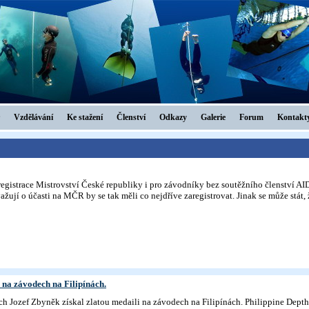
Vzdělávání
Ke stažení
Členství
Odkazy
Galerie
Forum
Kontakt
egistrace Mistrovství České republiky i pro závodníky bez soutěžního členství AI
važují o účasti na MČR by se tak měli co nejdříve zaregistrovat. Jinak se může stát,
 na závodech na Filipínách.
h Jozef Zbyněk získal zlatou medaili na závodech na Filipínách. Philippine Dept