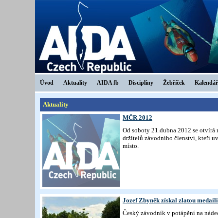
Úvod
Aktuality
AIDA fb
Disciplíny
Žebříček
Kalendář
Aktuality
MČR 2012
Od soboty 21.dubna 2012 se otvírá r
držitelů závodního členství, kteří u
místo.
Jozef Zbyněk získal zlatou medaili
Český závodník v potápění na nádec