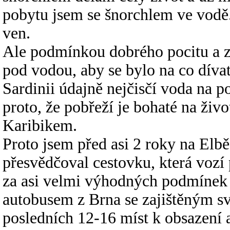
pobytu jsem se šnorchlem ve vodě.
ven.
Ale podmínkou dobrého pocitu a zá
pod vodou, aby se bylo na co díva
Sardinii údajně nejčisčí voda na p
proto, že pobřeží je bohaté na živo
Karibikem.
Proto jsem před asi 2 roky na Elbě
přesvědčoval cestovku, která vozí 
za asi velmi výhodných podmínek p
autobusem z Brna se zajištěným sv
posledních 12-16 míst k obsazení a