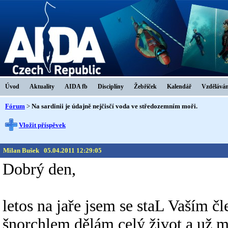
Úvod
Aktuality
AIDA fb
Disciplíny
Žebříček
Kalendář
Vzděláván
Fórum
>
Na sardinii je údajně nejčisčí voda ve středozemním moři.
Vložit příspěvek
Milan Bušek
05.04.2011 12:29:05
Dobrý den,
letos na jaře jsem se staL Vaším 
šnorchlem dělám celý život a už m