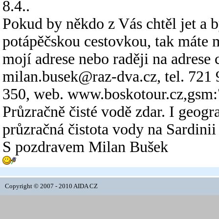
8.4..
Pokud by někdo z Vás chtěl jet a 
potápěčskou cestovkou, tak máte mo
mojí adrese nebo raději na adrese 
milan.busek@raz-dva.cz, tel. 721 
350, web. www.boskotour.cz,gsm:
Průzračně čisté vodě zdar. I geogr
průzračná čistota vody na Sardinii 
S pozdravem Milan Bušek
Copyright © 2007 - 2010 AIDA CZ